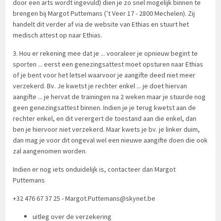
door een arts wordt ingevuld) dien je zo snel mogelijk binnen te
brengen bij Margot Puttemans (’t Veer 17 - 2800 Mechelen). Zij
handelt dit verder af via de website van Ethias en stuurt het
medisch attest op naar Ethias.
3. Hou er rekening mee dat je ... vooraleer je opnieuw begint te
sporten ... eerst een genezingsattest moet opsturen naar Ethias
of je bent voor het letsel waarvoor je aangifte deed niet meer
verzekerd. Bv. Je kwetst je rechter enkel ... je doet hiervan
aangifte ... je hervat de trainingen na 2 weken maar je stuurde nog
geen genezingsattest binnen. Indien je je terug kwetst aan de
rechter enkel, en dit verergert de toestand aan die enkel, dan
ben je hiervoor niet verzekerd. Maar kwets je bv. je linker duim,
dan mag je voor dit ongeval wel een nieuwe aangifte doen die ook
zal aangenomen worden.
Indien er nog iets onduidelijk is, contacteer dan Margot
Puttemans
+32 476 67 37 25 -
Margot.Puttemans@skynet.be
uitleg over de verzekering