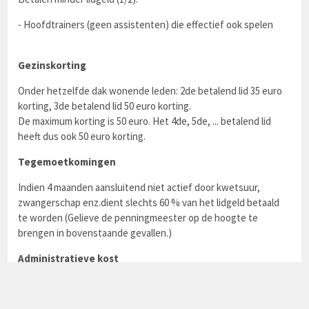
- Hoofdtrainers (geen assistenten) die effectief ook spelen
Gezinskorting
Onder hetzelfde dak wonende leden: 2de betalend lid 35 euro
korting, 3de betalend lid 50 euro korting.
De maximum korting is 50 euro. Het 4de, 5de, ... betalend lid
heeft dus ook 50 euro korting.
Tegemoetkomingen
Indien 4 maanden aansluitend niet actief door kwetsuur,
zwangerschap enz.dient slechts 60 % van het lidgeld betaald
te worden (Gelieve de penningmeester op de hoogte te
brengen in bovenstaande gevallen.)
Administratieve kost
Alle nieuwe seniors leden die vanaf 1 mei 2022 aangesloten
worden zullen een éénmalige administratieve bijdrage van 40